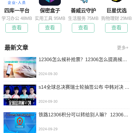
四库一平台
保密盒子
善威云守护
巨星优选
学习办公 48MB
实用工具 95MB
生活服务 75MB
购物理财 29MB
查看
查看
查看
查看
最新文章
更多+
12306怎么候补抢票？12306怎么提高候补几率？
2024-09-30
s14全球总决赛瑞士轮抽签公布 中韩对决 10 月 3 日打响！
2024-09-30
铁路12306积分可以转给别人嘛？ 12306积分怎么转让给别人？
2024-09-29