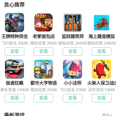
良心推荐
王牌特种突击
老爹面包店
监狱建筑师
海上建造模拟
飞行射击 39MB
模拟经营 35MB
模拟经营 284MB
模拟经营 108MB
队
查看
查看
查看
查看
极速狂飙
都市大亨物语
小小法师
火柴人保卫战2
赛车竞速 145MB
模拟经营 32MB
飞行射击 87MB
动作冒险 53MB
查看
查看
查看
查看
最新游戏
更多+