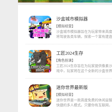
沙盒城市模拟器
【模拟经营】
沙盒城市模拟器旨在为玩家带来高
将驾驶各类车辆，探索一个富有建
自由度与丰富元素使玩家能尽情体
戏拥有多样化的任务和挑战，带来
驾驶车辆还是进行激烈的战斗，都
工匠2024生存
玩的朋友欢迎来鱿鱼下载试玩！
【角色扮演】
工匠2024生存旨在为玩家提供像素
戏中，玩家将在这个全新的沙盒世
可供获取。玩家需要发挥自己的想
这里获取更多资源以确保你的生存
具和武器，探索地图并与不同的怪
迷你世界最新版
险。
【模拟经营】
迷你世界是一款高度免费的休闲益智
快捷的多人模式。只要你有互联网
朋友一起玩，而不仅仅局限于局域