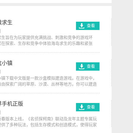
激求生
查看
】
求生旨在为玩家提供充满挑战、刺激和竞争的游戏环
家在探索、生存和竞争中体验海岛求生的乐趣和紧张
不断提升自己的技能和策略思维，玩家可以更好地应对
和竞争，获得更好的游戏体验和成就感。玩家需要在海
食物、水源、建造住所，并应对各种自然环境和生物威
盒小镇
查看
兽、恶劣天气等。
】
小镇下载中文版是一款沙盒模拟建造游戏。在游戏中，
自由探索广阔的草原、沙漠、丛林等地方。你可以建造
建道路、种植花草，打造属于你自己的像素小镇。在探
过程中，你还会遇到各种野生动物和精灵，与它们互动
朋友。此外，在像素沙盒小镇中，玩家可以制作各种越
界手机正版
查看
飞行器，驾驶它们在沙盒世界中自由冒险。喜欢沙盒游
】
不要错过这款游戏。
新春版本上线，《名侦探柯南》联动及龙年主题专属玩
提供了多种玩法，包括生存模式和创造模式，使得玩家
自己的喜好进行游戏。玩家可以自由地探索和建造，游