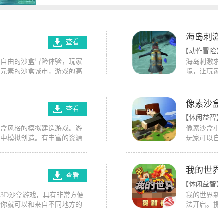
海岛刺
查看
【动作冒险
度自由的沙盒冒险体验，玩家
海岛刺激
造元素的沙盒城市，游戏的高
境，让玩
验冒险与建造的乐趣，同时游
感。通过
更加沉浸的游戏体验，无论是
各种挑战
能获得无尽的创意与快乐。想
岛上寻找
像素沙
查看
胁，如猛
【休闲益智
沙盒风格的模拟建造游戏。游
像素沙盒
界中模拟创造。有丰富的资源
玩家可以
象力，创造一个新的世界。在
房屋、修
。还可以利用材料打造新的工
索世界的
物决斗，体验有趣的沙盒冒
并结交新
我的世
查看
野车辆和
【休闲益智
戏的玩家
3D沙盒游戏，具有非常方便
我的世界
，你就可以和来自不同地方的
法开启。
网上的朋友！这里没有等级或
可以根据