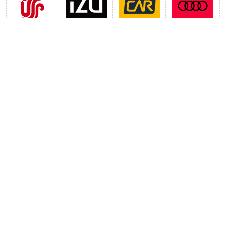
中国国航
首汽租车
神州租车
上汽奥迪
app官网版
app最新版
最新资讯
12306怎么候补抢票？12306怎么提高候补几率？
铁路12306积分可以转给别人嘛？ 12306积分怎么转让给别人？
美团外卖美食记录在哪里看 美团外卖怎么看每餐的热量？