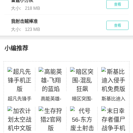
雷霆小分队
查看
大小:
218 MB
我射击贼棒准
查看
大小:
123 MB
小编推荐
超凡先锋手
高能英雄-
暗区突围-
斯基比迪入
机正版
飞翔的蓝焰
混乱狂飙
侵手机免费
版