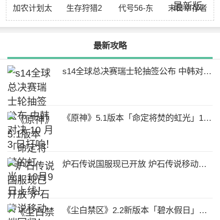
加农计划太
生存狩猎2
代号56-东
末日幸存者
空战机中文
官网版
方废土射击
僵尸战争手
版
机最新版
最新攻略
s14全球总决赛瑞士轮抽签公布 中韩对决 10 月 3 日打响！
《原神》5.1版本「命定将焚的虹光」10月9日上线！
炉石传说国服现已开放 炉石传说移动端回归！
《尘白禁区》2.2新版本「碧水假日」公告：免费领五星角色 超多时装限时上架